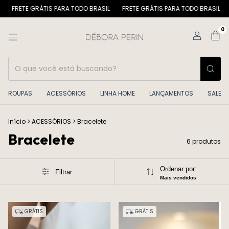
TE GRÁTIS PARA TODO BRASIL
FRETE GRÁTIS PARA TODO BRASIL
FRETE
0
ROUPAS
ACESSÓRIOS
LINHA HOME
LANÇAMENTOS
SALE
Início
>
ACESSÓRIOS
>
Bracelete
Bracelete
6 produtos
Ordenar por:
Filtrar
Mais vendidos
GRÁTIS
GRÁTIS