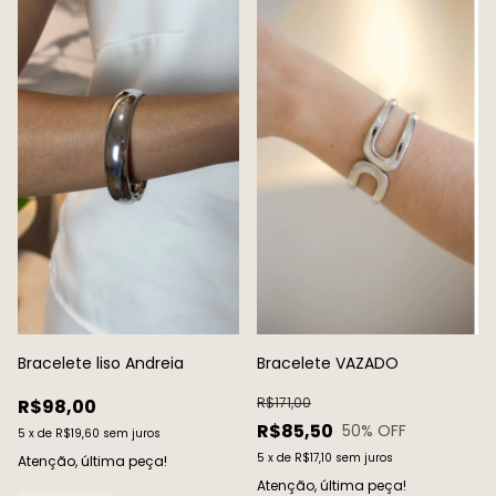
Bracelete liso Andreia
Bracelete VAZADO
R$171,00
R$98,00
R$85,50
50
% OFF
5
x
de
R$19,60
sem juros
5
x
de
R$17,10
sem juros
Atenção, última peça!
Atenção, última peça!