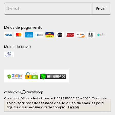
Meios de pagamento
Meios de envio
Copyright Débora Perin Brand - 31603935000196 - 2026. Todos os
Ao navegar por este site
você aceita o uso de cookies
para
direitos reservados.
agilizar a sua experiência de compra.
Entendi