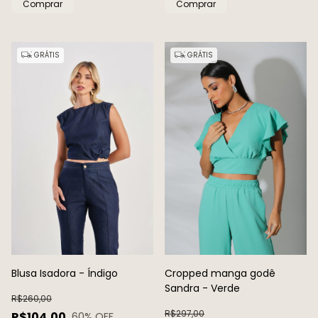
Comprar
Comprar
GRÁTIS
GRÁTIS
Blusa Isadora - Índigo
Cropped manga godê
Sandra - Verde
R$260,00
R$297,00
R$104,00
60
% OFF