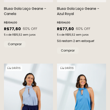
Blusa Gola Laço Geane -
Blusa Gola Laço Geane -
Canela
Azul Royal
R$194,00
R$194,00
R$77,60
R$77,60
60
% OFF
60
% OFF
5
x
de
R$15,52
sem juros
5
x
de
R$15,52
sem juros
Só restam
2
em estoque!
Comprar
Comprar
GRÁTIS
GRÁTIS