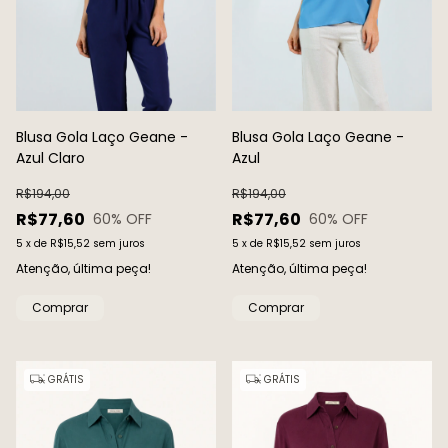
Blusa Gola Laço Geane -
Blusa Gola Laço Geane -
Azul Claro
Azul
R$194,00
R$194,00
R$77,60
R$77,60
60
% OFF
60
% OFF
5
x
de
R$15,52
sem juros
5
x
de
R$15,52
sem juros
Atenção, última peça!
Atenção, última peça!
Comprar
Comprar
GRÁTIS
GRÁTIS