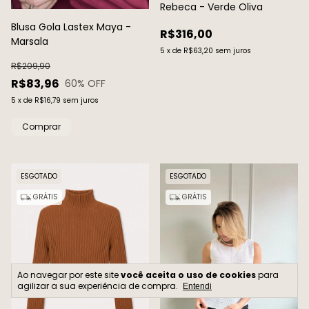
Rebeca - Verde Oliva
Blusa Gola Lastex Maya -
R$316,00
Marsala
5
x
de
R$63,20
sem juros
R$209,90
R$83,96
60
% OFF
5
x
de
R$16,79
sem juros
Comprar
ESGOTADO
ESGOTADO
GRÁTIS
GRÁTIS
Ao navegar por este site
você aceita o uso de cookies
para
agilizar a sua experiência de compra.
Entendi