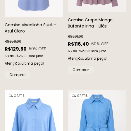
Camisa Crepe Manga
Camisa Viscolinho Sueli -
Bufante Irina - Lilás
Azul Claro
R$291,00
R$259,00
R$116,40
60
% OFF
R$129,50
50
% OFF
5
x
de
R$23,28
sem juros
5
x
de
R$25,90
sem juros
Atenção, última peça!
Atenção, última peça!
Comprar
Comprar
GRÁTIS
GRÁTIS