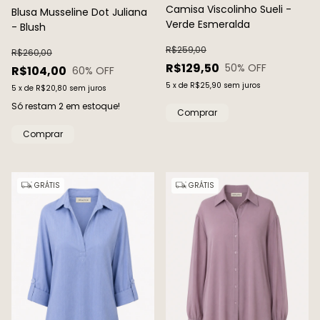
Camisa Viscolinho Sueli -
Blusa Musseline Dot Juliana
Verde Esmeralda
- Blush
R$259,00
R$260,00
R$129,50
50
% OFF
R$104,00
60
% OFF
5
x
de
R$25,90
sem juros
5
x
de
R$20,80
sem juros
Só restam
2
em estoque!
Comprar
Comprar
GRÁTIS
GRÁTIS