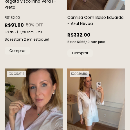
Regata viscolinho Vera I -
Preta
Camisa Com Bolso Eduarda
R$182,00
- Azul Névoa
R$91,00
50
% OFF
5
x
de
R$18,20
sem juros
R$332,00
Só restam
2
em estoque!
5
x
de
R$66,40
sem juros
Comprar
Comprar
GRÁTIS
GRÁTIS