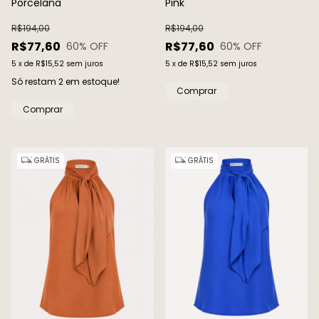
Porcelana
Pink
R$194,00
R$194,00
R$77,60
R$77,60
60
% OFF
60
% OFF
5
x
de
R$15,52
sem juros
5
x
de
R$15,52
sem juros
Só restam
2
em estoque!
Comprar
Comprar
GRÁTIS
GRÁTIS