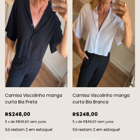
Camisa Viscolinho manga
Camisa Viscolinho manga
curta Bia Preta
curta Bia Branca
R$248,00
R$248,00
5
x
de
R$49,60
sem juros
5
x
de
R$49,60
sem juros
Só restam
2
em estoque!
Só restam
2
em estoque!