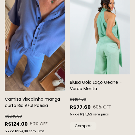
Blusa Gola Laço Geane -
Verde Menta
Camisa Viscolinho manga
R$194,00
curta Bia Azul Poesia
R$77,60
60
% OFF
5
x
de
R$15,52
sem juros
R$248,00
R$124,00
50
% OFF
Comprar
5
x
de
R$24,80
sem juros