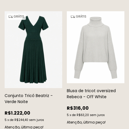
GRÁTIS
GRÁTIS
Blusa de tricot oversized
Conjunto Tricô Beatriz -
Rebeca - Off White
Verde Noite
R$316,00
R$1.222,00
5
x
de
R$63,20
sem juros
5
x
de
R$244,40
sem juros
Atenção, última peça!
Atenção, última peça!