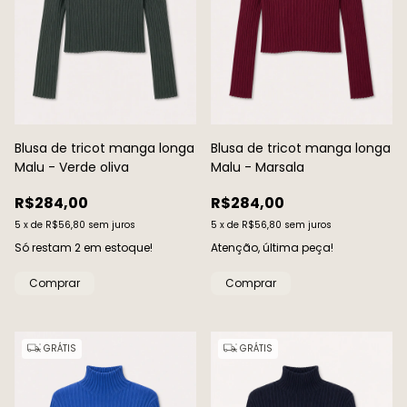
Blusa de tricot manga longa
Blusa de tricot manga longa
Malu - Verde oliva
Malu - Marsala
R$284,00
R$284,00
5
x
de
R$56,80
sem juros
5
x
de
R$56,80
sem juros
Só restam
2
em estoque!
Atenção, última peça!
Comprar
Comprar
GRÁTIS
GRÁTIS