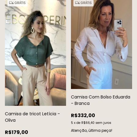
GRÁTIS
GRÁTIS
Camisa Com Bolso Eduarda
- Branca
Camisa de tricot Letícia -
R$332,00
Oliva
5
x
de
R$66,40
sem juros
Atenção, última peça!
R$179,00