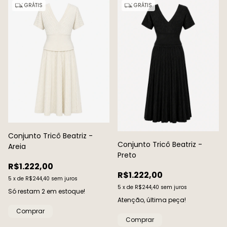
GRÁTIS
GRÁTIS
Conjunto Tricô Beatriz -
Conjunto Tricô Beatriz -
Areia
Preto
R$1.222,00
R$1.222,00
5
x
de
R$244,40
sem juros
5
x
de
R$244,40
sem juros
Só restam
2
em estoque!
Atenção, última peça!
Comprar
Comprar