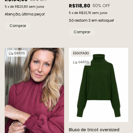
R$118,80
60
% OFF
5
x
de
R$20,80
sem juros
5
x
de
R$23,76
sem juros
Atenção, última peça!
Só restam
3
em estoque!
Comprar
Comprar
GRÁTIS
ESGOTADO
GRÁTIS
Blusa de tricot oversized