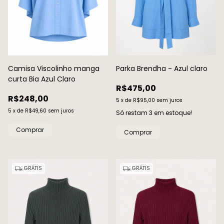
Camisa Viscolinho manga
Parka Brendha - Azul claro
curta Bia Azul Claro
R$475,00
R$248,00
5
x
de
R$95,00
sem juros
5
x
de
R$49,60
sem juros
Só restam
3
em estoque!
Comprar
Comprar
GRÁTIS
GRÁTIS