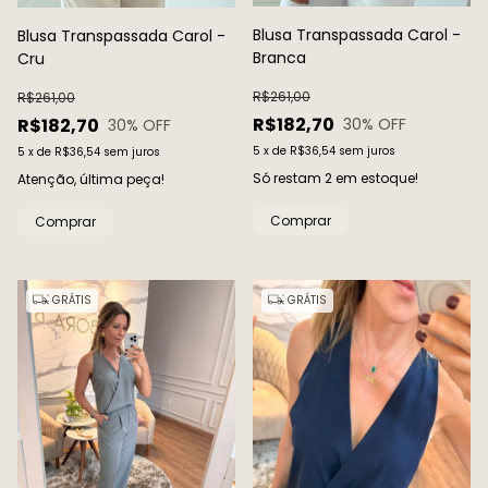
Blusa Transpassada Carol -
Blusa Transpassada Carol -
Branca
Cru
R$261,00
R$261,00
R$182,70
R$182,70
30
% OFF
30
% OFF
5
x
de
R$36,54
sem juros
5
x
de
R$36,54
sem juros
Só restam
2
em estoque!
Atenção, última peça!
Comprar
Comprar
GRÁTIS
GRÁTIS